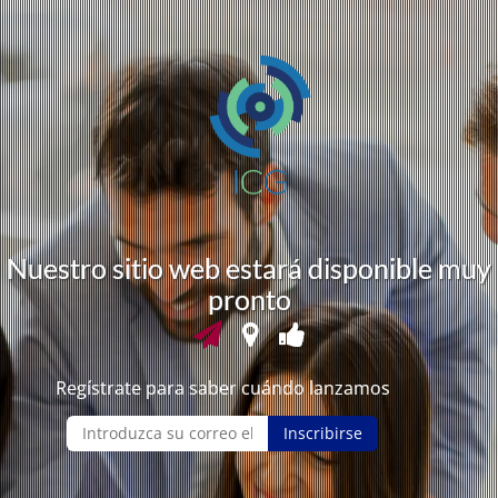
N
u
e
s
t
r
o
s
i
t
i
o
w
e
b
e
s
t
a
r
á
d
i
s
p
o
n
i
b
l
e
m
u
y
p
r
o
n
t
o
Regístrate para saber cuándo lanzamos